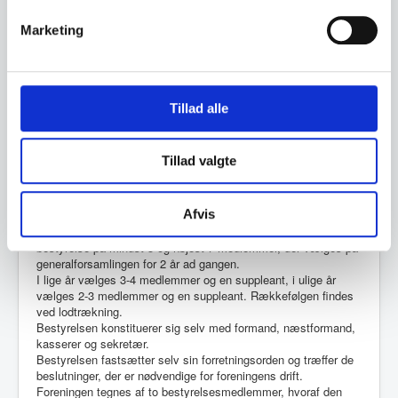
formanden i hænde senest 8 dage før generalforsamlingen.
Marketing
Alle afgørelser på generalforsamlingen tages ved simpelt
stemmeflertal (se dog § 11 og 12). Kun medlemmer med gyldig
kvittering for betalt medlemskab kan afgive stemme på
generalforsamlingen. Hvert medlem kan kun afgive én
stemme.
Tillad alle
Ekstraordinær generalforsamling kan indkaldes af bestyrelsen
eller ved skriftlig begæring af mindst 1/3 af medlemmerne.
Ekstraordinær generalforsamling indkaldes med mindst 14
dages varsel, senest 3 uger efter at evt. begæringen er
Tillad valgte
fremsat. Kun de punkter, der er anført i indkaldelsen til
ekstraordinær generalforsamling kan optages til debat og
beslutning.
Afvis
§ 6.
Bestyrelse
. Foreningens anliggender varetages af en
bestyrelse på mindst 5 og højest 7 medlemmer, der vælges på
generalforsamlingen for 2 år ad gangen.
I lige år vælges 3-4 medlemmer og en suppleant, i ulige år
vælges 2-3 medlemmer og en suppleant. Rækkefølgen findes
ved lodtrækning.
Bestyrelsen konstituerer sig selv med formand, næstformand,
kasserer og sekretær.
Bestyrelsen fastsætter selv sin forretningsorden og træffer de
beslutninger, der er nødvendige for foreningens drift.
Foreningen tegnes af to bestyrelsesmedlemmer, hvoraf den