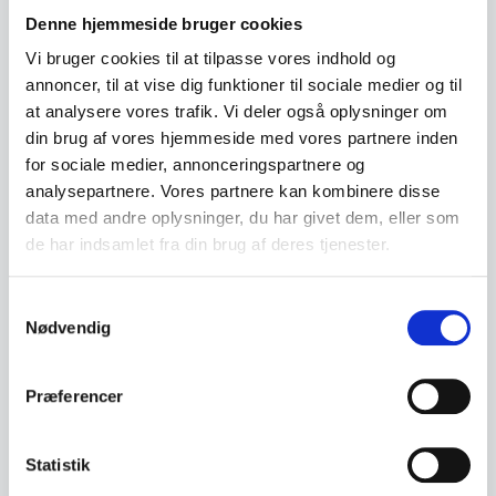
koncerter.
Denne hjemmeside bruger cookies
Bestyrelsen kan ekskludere et medlem, der arbejder imod
foreningen. Det ekskluderede medlem kan skriftligt forlange, at
Vi bruger cookies til at tilpasse vores indhold og
eksklusionen bliver prøvet på førstkommende
annoncer, til at vise dig funktioner til sociale medier og til
generalforsamling.
at analysere vores trafik. Vi deler også oplysninger om
§ 5.
Generalforsamling
. Generalforsamlingen er foreningens
øverste myndighed.
din brug af vores hjemmeside med vores partnere inden
Den årlige generalforsamling, der indkaldes med mindst 14
for sociale medier, annonceringspartnere og
dages varsel via mail til medlemmerne, afholdes inden
analysepartnere. Vores partnere kan kombinere disse
udgangen af oktober måned.
Indkaldelsen skal indeholde en dagsorden med mindst
data med andre oplysninger, du har givet dem, eller som
følgende punkter:
de har indsamlet fra din brug af deres tjenester.
Valg af dirigent
Aflæggelse af årsberetning
Samtykkevalg
Aflæggelse af regnskab
Budget for det kommende år
Nødvendig
Indkomne forslag
Valg af bestyrelsesmedlemmer og suppleant (se § 6)
Valg af revisor og revisorsuppleant
Præferencer
Eventuelt.
Foreningens revisor og revisorsuppleant vælges for to år ad
gangen i ulige år.
Statistik
Genvalg til samtlige poster kan finde sted.
Forslag til dagsordenen skal ved navns underskrift være