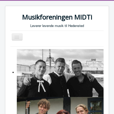
Musikforeningen MIDTi
Leverer levende musik til Hedensted
Skift
navigation
Koncerter
Bliv medlem
Om MIDTi
Sponsorer
Nyheder
Musiker-info