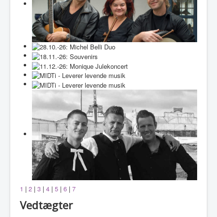
1
|
2
|
3
|
4
|
5
|
6
|
7
Vedtægter