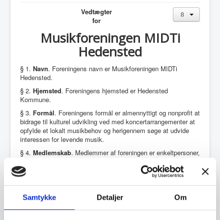
Vedtægter
for
Musikforeningen MIDTi
Hedensted
§ 1.
Navn
. Foreningens navn er Musikforeningen MIDTi
Hedensted.
§ 2.
Hjemsted
. Foreningens hjemsted er Hedensted
Kommune.
§ 3.
Formål
. Foreningens formål er almennyttigt og nonprofit at
bidrage til kulturel udvikling ved med koncertarrangementer at
opfylde et lokalt musikbehov og herigennem søge at udvide
interessen for levende musik.
§ 4.
Medlemskab
. Medlemmer af foreningen er enkeltpersoner,
som tilslutter sig foreningens formål, og som har betalt
kontingent.
Medlemsåret er regnskabsåret (se § 9).
I foreningen diskrimineres ikke på baggrund af alder, religion,
køn eller seksuel orientering. Medlemskab er ingen betingelse
Samtykke
Detaljer
Om
for at deltage i foreningens arrangementer, idet der efter
annoncering er offentlig adgang til foreningens ordinære